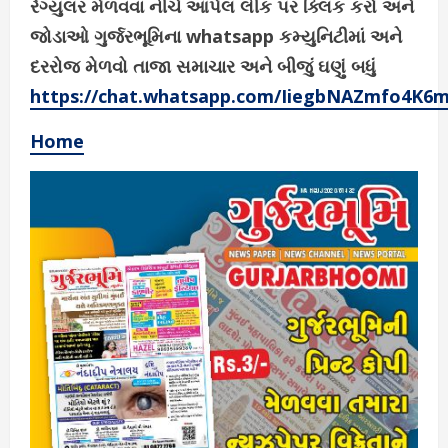
રેગ્યુલર મેળવવા નીચે આપેલ લીંક પર ક્લિક કરો અને
જોડાઓ ગુર્જરભૂમિના whatsapp કમ્યુનિટીમાં અને
દરરોજ મેળવો તાજા સમાચાર અને બીજું ઘણું બધું
https://chat.whatsapp.com/IiegbNAZmfo4K6
Home