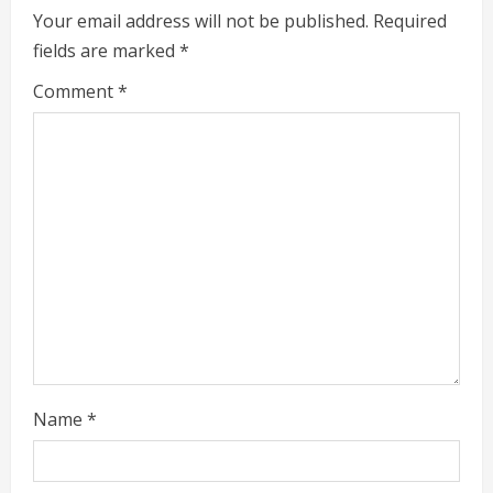
e
Your email address will not be published.
Required
fields are marked
*
R
Comment
*
e
a
d
i
n
g
Name
*