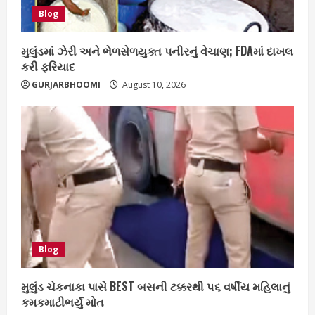
Blog
મુલુંડમાં ઝેરી અને ભેળસેળયુક્ત પનીરનું વેચાણ; FDAમાં દાખલ
કરી ફરિયાદ
GURJARBHOOMI
August 10, 2026
Blog
મુલુંડ ચેકનાકા પાસે BEST બસની ટક્કરથી ૫૬ વર્ષીય મહિલાનું
કમકમાટીભર્યું મોત