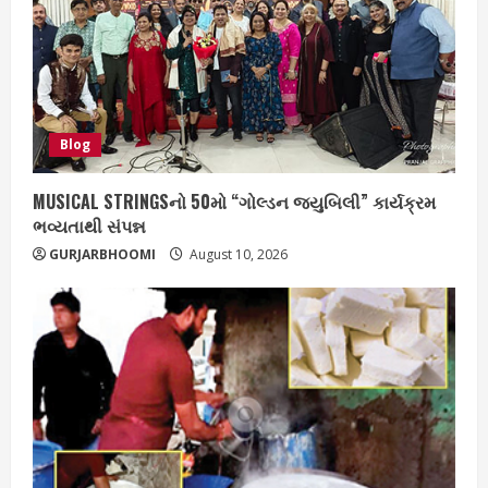
Blog
MUSICAL STRINGSનો 50મો “ગોલ્ડન જયુબિલી” કાર્યક્રમ
ભવ્યતાથી સંપન્ન
GURJARBHOOMI
August 10, 2026